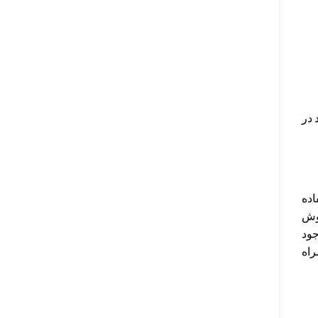
ود در
تفاده
شباع خلاء (Vacuum saturated steam) به روش
شار وجود
راه