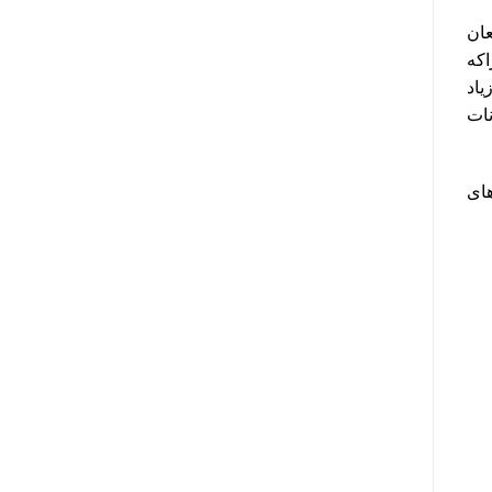
یعان
اکه
یاد
سازی میعانات
های